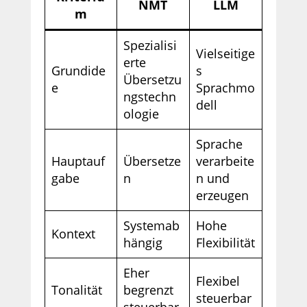
NMT
LLM
m
Spezialisi
Vielseitige
erte
Grundide
s
Übersetzu
e
Sprachmo
ngstechn
dell
ologie
Sprache
Hauptauf
Übersetze
verarbeite
gabe
n
n und
erzeugen
Systemab
Hohe
Kontext
hängig
Flexibilität
Eher
Flexibel
Tonalität
begrenzt
steuerbar