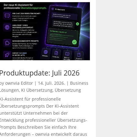
Produktupdate: Juli 2026
by
ownvia Editor
|
14. Juli. 2026.
|
Business
Lösungen
,
KI Übersetzung
,
Übersetzung
KI-Assistent für professionelle
Übersetzungsprompts Der KI-Assistent
unterstützt Unternehmen bei der
Entwicklung professioneller Übersetzungs-
Prompts Beschreiben Sie einfach Ihre
Anforderungen – ownvia entwickelt daraus