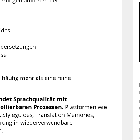
erungen auftreten bei:
ides
Übersetzungen
sse
häufig mehr als eine reine
ndet Sprachqualität mit
llierbaren Prozessen.
Plattformen wie
 Styleguides, Translation Memories,
erung in wiederverwendbare
n.