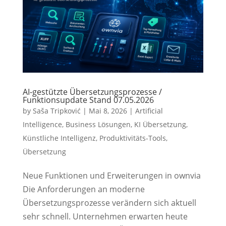
AI-gestützte Übersetzungsprozesse /
Funktionsupdate Stand 07.05.2026
by
Saša Tripković
|
Mai 8, 2026
|
Artificial
Intelligence
,
Business Lösungen
,
KI Übersetzung
,
Künstliche Intelligenz
,
Produktivitäts-Tools
,
Übersetzung
Neue Funktionen und Erweiterungen in ownvia
Die Anforderungen an moderne
Übersetzungsprozesse verändern sich aktuell
sehr schnell. Unternehmen erwarten heute